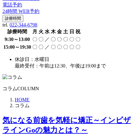
電話予約
24時間 WEB予約
診療時間
tel.
022-344-6798
診療時間
月
火
水
木
金
土
日
祝
9:30～13:00
〇
〇
／
〇
〇
〇
〇
〇
15:00～19:30
〇
〇
／
〇
〇
〇
〇
〇
休診日：水曜日
最終受付：午前は12:30、午後は19:00まで
コラム
COLUMN
HOME
コラム
気になる前歯を気軽に矯正～インビザ
ラインGoの魅力とは？～