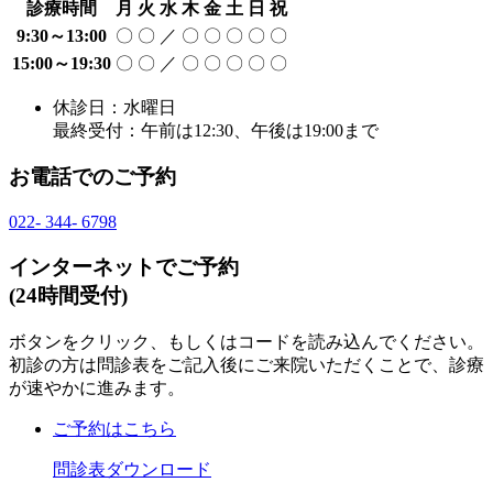
診療時間
月
火
水
木
金
土
日
祝
9:30～13:00
〇
〇
／
〇
〇
〇
〇
〇
15:00～19:30
〇
〇
／
〇
〇
〇
〇
〇
休診日：水曜日
最終受付：午前は12:30、午後は19:00まで
お電話でのご予約
022
-
344
-
6798
インターネットでご予約
(24時間受付)
ボタンをクリック、もしくはコードを読み込んでください。
初診の方は問診表をご記入後にご来院いただくことで、診療
が速やかに進みます。
ご予約はこちら
問診表ダウンロード