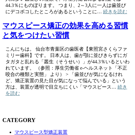
44.3％にものぼります。 つまり、2～3人に一人は歯並び
にデコボコしたところがあるということに…
続きを読む
マウスピース矯正の効果を高める習慣
と気をつけたい習慣
こんにちは。 仙台市青葉区の歯医者【東照宮さくらファ
ミリー歯科】です。 日本人は、歯が顎に並びきらずにガ
タガタと乱れる「叢生（そうせい）」が44.3％いるといわ
れています。 （参照：厚生労働省 e-ヘルスネット「不正
咬合の種類と実態」 より） > 「歯並びが気になるけれ
ど、矯正装置の見た目が気になって悩んでいる」という
方は、装置が透明で目立ちにくい「マウスピース…
続き
を読む
CATEGORY
マウスピース型矯正装置